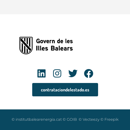
contrataciondelestado.es
© institutbalearenergia.cat © GOIB © Vecteezy © Freepik