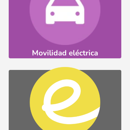
Ir
eléctrica. ¡Súmate!
tienen todo para avanzar hacia la movilidad
vehículos eléctricos, las Illes Balears lo
Con la red MELIB de puntos de carga de
Movilidad eléctrica
Ir
energética.
sensibilización en materia de transición
acompañamiento de proyectos y