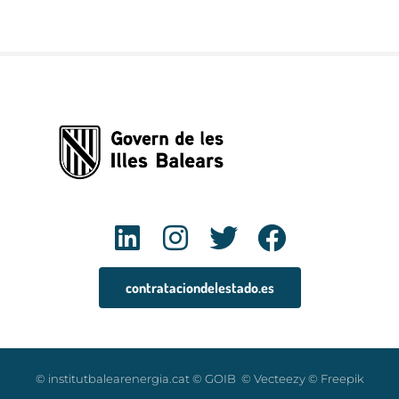
contrataciondelestado.es
© institutbalearenergia.cat © GOIB © Vecteezy © Freepik