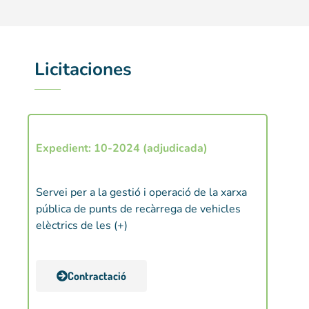
Licitaciones
Expedient: 10-2024 (adjudicada)
Exped
Execuc
Servei per a la gestió i operació de la xarxa
fotovo
pública de punts de recàrrega de vehicles
a l’ill
elèctrics de les (+)
(+)
Contractació