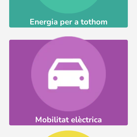
L’IBE impulsa nombrosos projectes de
Energia per a tothom
Ves-hi
elèctrica. Suma-t’hi!
tenen tot per avançar cap a la mobilitat
de vehicles elèctrics, les Illes Balears ho
Amb la xarxa MELIB de punts de recàrrega
Mobilitat elèctrica