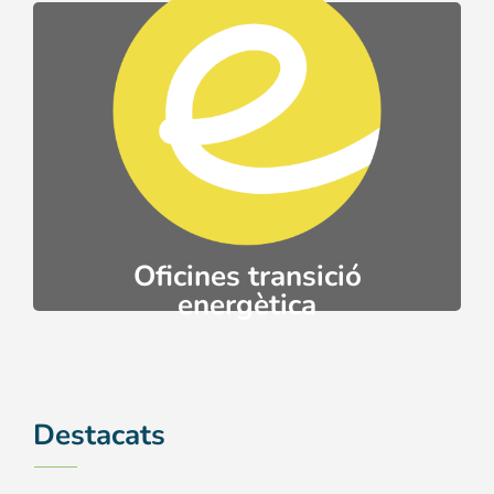
Ves-hi
energètica.
sensibilització en matèria de transició
acompanyament de projectes i
Oficines d'assessorament ciutadà,
Oficines transició
energètica
Destacats