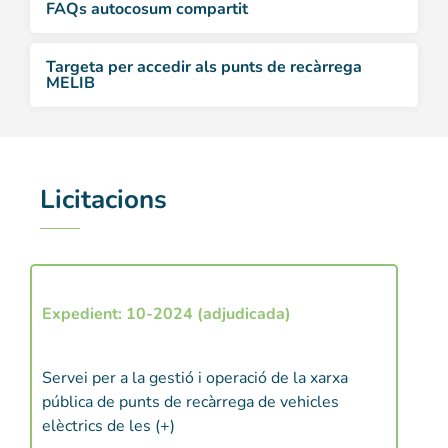
FAQs autocosum compartit
Targeta per accedir als punts de recàrrega
MELIB
Licitacions
Expedient: 10-2024 (adjudicada)
Expe
Execu
Servei per a la gestió i operació de la xarxa
fotov
pública de punts de recàrrega de vehicles
l’ill
elèctrics de les (+)