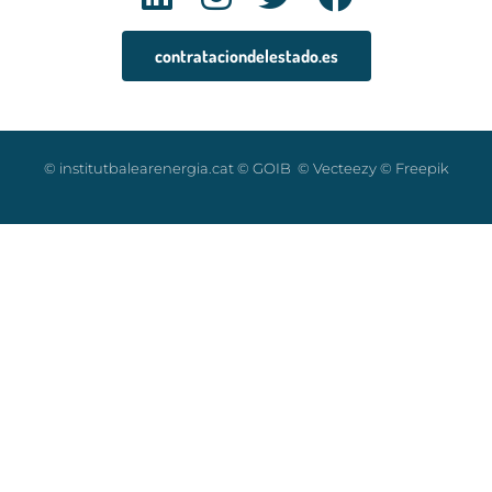
contrataciondelestado.es
© institutbalearenergia.cat © GOIB © Vecteezy © Freepik