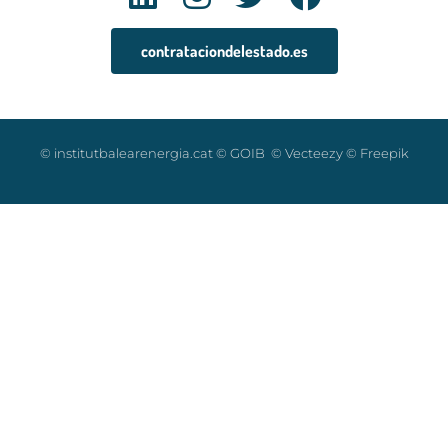
contrataciondelestado.es
© institutbalearenergia.cat © GOIB © Vecteezy © Freepik