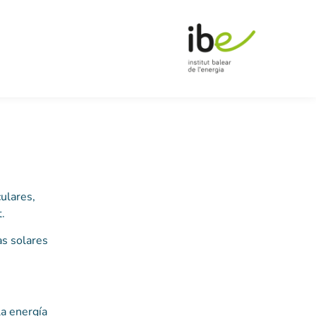
ulares,
.
as solares
 la energía