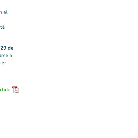
n el
tá
 29 de
arse
a
ier
rtido