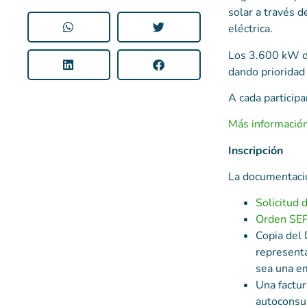
solar a través d
eléctrica.
Los 3.600 kW de
dando prioridad 
A cada particip
Más informació
Inscripción
La documentación
Solicitud 
Orden SEPA
Copia del 
representa
sea una e
Una factur
autoconsu