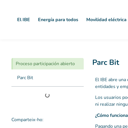
El IBE
Energía para todos
Movilidad eléctrica
Parc Bit
Proceso participación abierto
Parc Bit
El IBE abre una
entidades y emp
Los usuarios pod
ni realizar ning
¿Cómo funciona
Comparteix-ho:
Pagando una pe