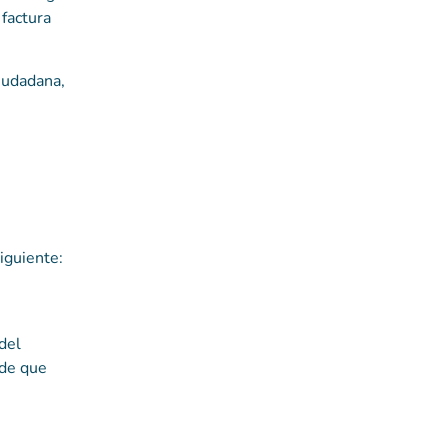
 factura
iudadana,
iguiente:
del
 de que