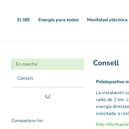
El IBE
Energía para todos
Movilidad eléctrica
Consell
En marcha
Consell
Polideportivo m
La instalación s
radio de 2 km. 
energía directa
solicitada, a ra
Comparteix-ho:
Más informació