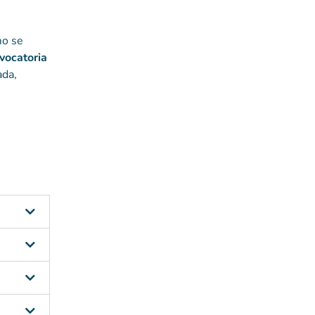
mo se
vocatoria
ada,