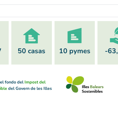
W
50 casas
10 pymes
-63,
 el fondo del
Impost del
ible
del Govern de les Illes