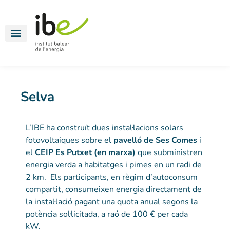
Energia per a tothom
Mobilitat elèctrica
Oficines energètiques
Selva
L’IBE ha construït dues instal·lacions solars
fotovoltaiques sobre el
pavelló de Ses Comes
i
el
CEIP Es Putxet (en marxa)
que subministren
energia verda a habitatges i pimes en un radi de
2 km.
Els participants, en règim d’autoconsum
compartit, consumeixen energia directament de
la instal·lació pagant una quota anual segons la
potència sol·licitada, a raó de 100 € per cada
kW.