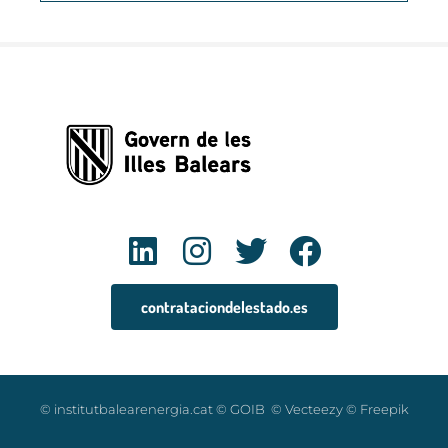
contrataciondelestado.es
© institutbalearenergia.cat © GOIB © Vecteezy © Freepik